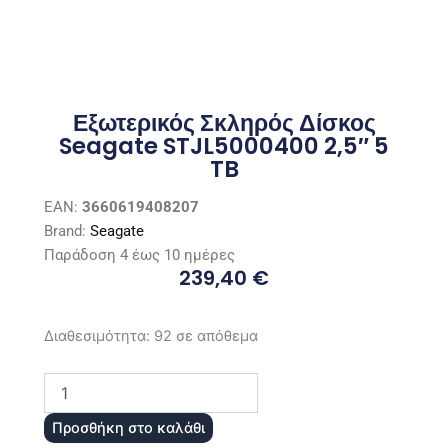
Εξωτερικός Σκληρός Δίσκος
Seagate STJL5000400 2,5″ 5
TB
EAN:
3660619408207
Brand:
Seagate
Παράδοση 4 έως 10 ημέρες
239,40
€
Εξωτερικός
Διαθεσιμότητα:
92 σε απόθεμα
Σκληρός
Δίσκος
Seagate
STJL5000400
Προσθήκη στο καλάθι
2,5"