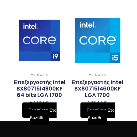
Hardware
Hardware
Επεξεργαστής Intel
Επεξεργαστής Intel
BX8071514900KF
BX8071514600KF
64 bits LGA 1700
LGA 1700
642,60
€
365,40
€
Προσθήκη Στο
Προσθήκη Στο
Καλάθι
Καλάθι