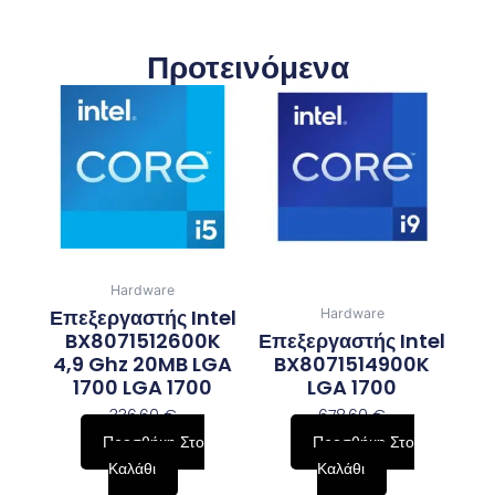
Προτεινόμενα
Hardware
Επεξεργαστής Intel
Hardware
BX8071512600K
Επεξεργαστής Intel
4,9 Ghz 20MB LGA
BX8071514900K
1700 LGA 1700
LGA 1700
336,60
€
678,60
€
Προσθήκη Στο
Προσθήκη Στο
Καλάθι
Καλάθι