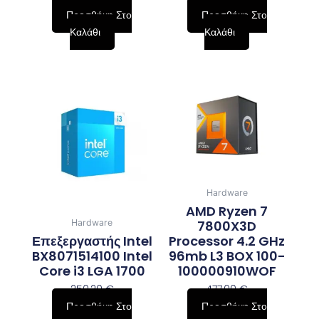
Προσθήκη Στο
Προσθήκη Στο
Καλάθι
Καλάθι
Hardware
AMD Ryzen 7
7800X3D
Hardware
Επεξεργαστής Intel
Processor 4.2 GHz
BX8071514100 Intel
96mb L3 BOX 100-
Core i3 LGA 1700
100000910WOF
250,20
€
477,00
€
Προσθήκη Στο
Προσθήκη Στο