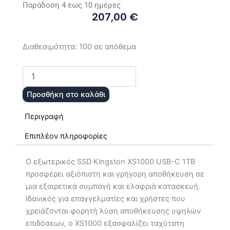
Παράδοση 4 έως 10 ημέρες
207,00
€
Kingston
Διαθεσιμότητα:
100 σε απόθεμα
XS1000
USB-
C
Εξωτερικός
Προσθήκη στο καλάθι
SSD
1TB
Περιγραφή
Μαύρο
ποσότητα
Επιπλέον πληροφορίες
Ο εξωτερικός SSD Kingston XS1000 USB-C 1TB
προσφέρει αξιόπιστη και γρήγορη αποθήκευση σε
μια εξαιρετικά συμπαγή και ελαφριά κατασκευή.
Ιδανικός για επαγγελματίες και χρήστες που
χρειάζονται φορητή λύση αποθήκευσης υψηλών
επιδόσεων, ο XS1000 εξασφαλίζει ταχύτατη