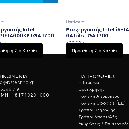
re
Hardware
ργαστής Intel
Επεξεργαστής Intel i5-1
71514600KF LGA 1700
64 bits LGA 1700
0
€
498,60
€
σθήκη Στο Καλάθι
Προσθήκη Στο Καλάθι
ΠΙΚΟΙΝΩΝΊΑ
ΠΛΗΡΟΦΟΡΊΕΣ
fo@bstechno.gr
Η Εταιρεία
55961719
Όροι Χρήσης
ΕΜΗ: 181710201000
Πολιτική Απορρήτου
Πολιτική Cookies (ΕΕ)
Τρόποι Πληρωμής
Τρόποι Αποστολής
Ακυρώσεις / Επιστροφές