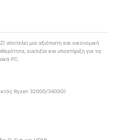
ποτελεί μια αξιόπιστη και οικονομική
ερότητα, ευελιξία και υποστήριξη για τις
ιακά PC.
(εκτός Ryzen 3200G/3400G)
οι D-Sub και HDMI