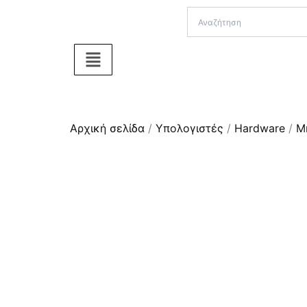
Μετάβαση
στο
περιεχόμενο
Αρχική σελίδα
/
Υπολογιστές
/
Hardware
/
Μ