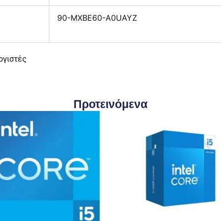
90-MXBE60-A0UAYZ
ογιστές
Προτεινόμενα