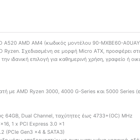
 A520 AMD AM4 (κωδικός μοντέλου 90-MXBE60-A0UAYZ) α
Ryzen. Σχεδιασμένη σε μορφή Micro ATX, προσφέρει σταθ
την ιδανική επιλογή για καθημερινή χρήση, γραφείο ή οικ
τή με AMD Ryzen 3000, 4000 G-Series και 5000 Series 
ως 64GB, Dual Channel, ταχύτητες έως 4733+(OC) MHz
16, 1 x PCI Express 3.0 x1
M.2 (PCIe Gen3 x4 & SATA3)
ιξη μέσω επεξεργαστών με ενσωματωμένα γραφικά, εξόδ