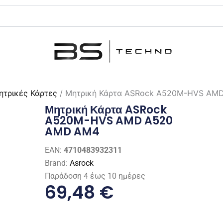
ητρικές Κάρτες
/ Μητρική Κάρτα ASRock A520M-HVS AM
Μητρική Κάρτα ASRock
A520M-HVS AMD A520
AMD AM4
EAN:
4710483932311
Brand:
Asrock
Παράδοση 4 έως 10 ημέρες
69,48
€