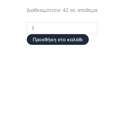
Μητρική
Διαθεσιμότητα:
42 σε απόθεμα
Κάρτα
ASRock
A520M-
HVS
AMD
Προσθήκη στο καλάθι
A520
AMD
AM4
ποσότητα