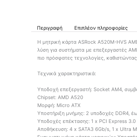
Περιγραφή
Επιπλέον πληροφορίες
Η μητρική κάρτα ASRock A520M-HVS AMD
λύση για συστήματα με επεξεργαστές AMD 
πιο πρόσφατες τεχνολογίες, καθιστώντας 
Τεχνικά χαρακτηριστικά:
Υποδοχή επεξεργαστή: Socket AM4, συμβα
Chipset: AMD A520
Μορφή: Micro ATX
Υποστήριξη μνήμης: 2 υποδοχές DDR4, έ
Υποδοχές επέκτασης: 1 x PCI Express 3.0 x
Αποθήκευση: 4 x SATA3 6Gb/s, 1 x Ultra 
Ενσωματωμένη κάρτα γραφικών: Υποστήρ