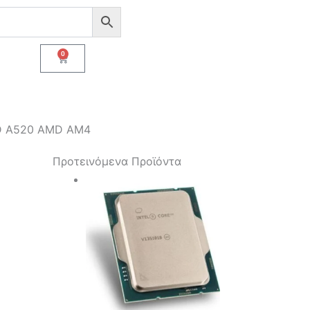
0
Cart
D A520 AMD AM4
Προτεινόμενα Προϊόντα