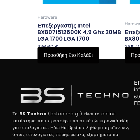
Hardware
Hardwa
Επεξεργαστής Intel
BX8071512600K 4,9 Ghz 20MB
Επεξε
LGA 1700 LGA 1700
BX80
336,60
€
365,4
Προσθήκη Στο Καλάθι
Προ
Ε
in
69
Γ
Το
BS Techno
(bstechno.gr) είναι το online
κατάστημα που προσφέρει ποιοτικά ηλεκτρονικά είδη
για υπολογιστές. Εδώ θα βρείτε πληθώρα προϊόντων,
όπως υπολογιστές, περιφερειακά, εξαρτήματα και