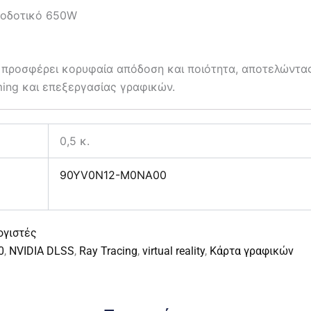
φοδοτικό 650W
ροσφέρει κορυφαία απόδοση και ποιότητα, αποτελώντας ι
ming και επεξεργασίας γραφικών.
0,5 κ.
90YV0N12-M0NA00
ογιστές
0
,
NVIDIA DLSS
,
Ray Tracing
,
virtual reality
,
Κάρτα γραφικών