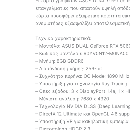
Η κάρτα γραφικών ASUS DUAL GeForce RTX 
επαγγελματίες που απαιτούν υψηλή απόδο
κάρτα προσφέρει εξαιρετική ποιότητα εικ
ανεμιστήρες εξασφαλίζει αποτελεσματική 
Τεχνικά χαρακτηριστικά:
– Μοντέλο: ASUS DUAL GeForce RTX 506
– Κωδικός μοντέλου: 90YV0N12-M0NA00
– Μνήμη: 8GB GDDR6
– Διασύνδεση μνήμης: 256-bit
– Συχνότητα πυρήνα: OC Mode: 1890 MHz
– Υποστήριξη για τεχνολογία Ray Tracing
– Οπές εξόδου: 3 x DisplayPort 1.4a, 1 x H
– Μέγιστη ανάλυση: 7680 x 4320
– Τεχνολογία NVIDIA DLSS (Deep Learning
– DirectX 12 Ultimate και OpenGL 4.6 supp
– Υποστήριξη VR για καθηλωτική εμπειρία
– Πιστοποίηση HDCP 2.3