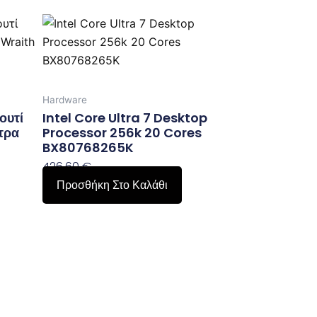
Hardware
ουτί
Intel Core Ultra 7 Desktop
τρα
Processor 256k 20 Cores
BX80768265K
426,60
€
Προσθήκη Στο Καλάθι