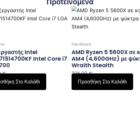
Προτεινόμενα
re
Hardware
ργαστής Intel
AMD Ryzen 5 5600X σε κ
1514700KF Intel Core i7
AM4 (4,600GHz) με ψύκ
1700
Wraith Stealth
0
€
225,90
€
σθήκη Στο Καλάθι
Προσθήκη Στο Καλάθι