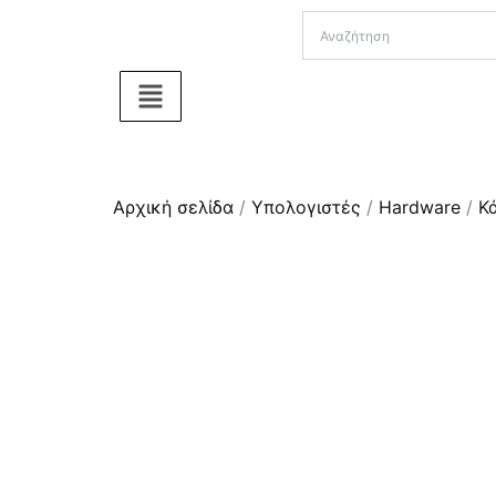
Μετάβαση
στο
περιεχόμενο
Αρχική σελίδα
/
Υπολογιστές
/
Hardware
/
Κ