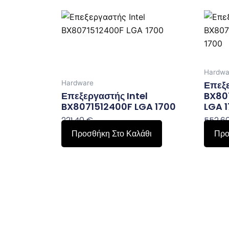
Hardwa
Hardware
Επεξε
Επεξεργαστής Intel
BX807
BX8071512400F LGA 1700
LGA 
221,40
€
552,6
Προσθήκη Στο Καλάθι
Προ