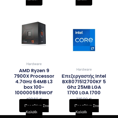
Hardware
AMD Ryzen 9
Hardware
7900X Processor
Επεξεργαστής Intel
4.7GHz 64MB L3
BX8071512700KF 5
box 100-
Ghz 25MB LGA
100000589WOF
1700 LGA 1700
408,60
€
378,00
€
Προσθήκη Στο
Προσθήκη Στο
Καλάθι
Καλάθι