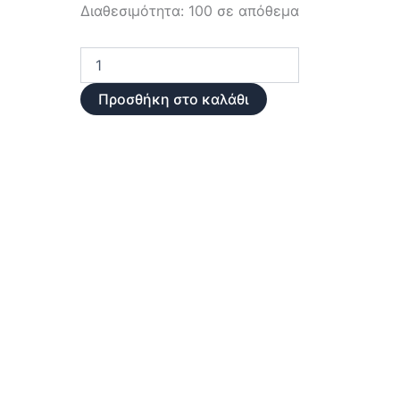
Σκληρός
Διαθεσιμότητα:
100 σε απόθεμα
δίσκος
Seagate
ST4000VN006
3,5"
ποσότητα
Προσθήκη στο καλάθι