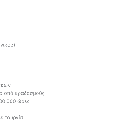
νικός)
ίσκων
σία από κραδασμούς
000.000 ώρες
ειτουργία