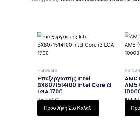
Hardware
Hardwa
Επεξεργαστής Intel
AMD R
BX8071514100 Intel Core i3
AM5 
LGA 1700
1000
250,20
€
194,4
Προσθήκη Στο Καλάθι
Προ