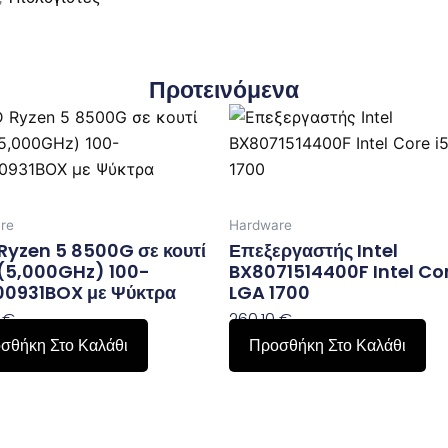
Προτεινόμενα
re
Hardware
yzen 5 8500G σε κουτί
Επεξεργαστής Intel
(5,000GHz) 100-
BX8071514400F Intel Cor
00931BOX με Ψύκτρα
LGA 1700
0
€
260,10
€
σθήκη Στο Καλάθι
Προσθήκη Στο Καλάθι