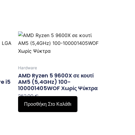
Hardware
AMD Ryzen 5 9600X σε κουτί
e i5
AM5 (5,4GHz) 100-
100001405WOF Χωρίς Ψύκτρα
252,00
€
Προσθήκη Στο Καλάθι