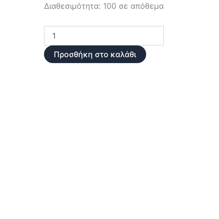
Σκληρός
Διαθεσιμότητα:
100 σε απόθεμα
δίσκος
Seagate
SkyHawk
AI
3,5"
Προσθήκη στο καλάθι
3,5"
8
TB
ποσότητα