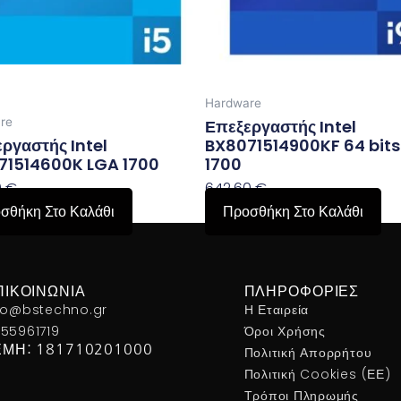
Hardware
re
Επεξεργαστής Intel
ργαστής Intel
BX8071514900KF 64 bits
71514600K LGA 1700
1700
0
€
642,60
€
σθήκη Στο Καλάθι
Προσθήκη Στο Καλάθι
ΠΙΚΟΙΝΩΝΊΑ
ΠΛΗΡΟΦΟΡΊΕΣ
fo@bstechno.gr
Η Εταιρεία
55961719
Όροι Χρήσης
ΕΜΗ: 181710201000
Πολιτική Απορρήτου
Πολιτική Cookies (ΕΕ)
Τρόποι Πληρωμής