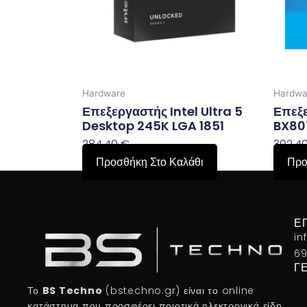
Hardware
Hardwa
Επεξεργαστής Intel Ultra 5
Επεξε
Desktop 245K LGA 1851
BX80
284,40
€
392,4
Προσθήκη Στο Καλάθι
Προ
Ε
in
69
Γ
Το
BS Techno
(bstechno.gr) είναι το online
κατάστημα που προσφέρει ποιοτικά ηλεκτρονικά είδη