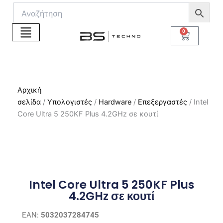
Μετάβαση
στο
περιεχόμενο
0
Cart
Αρχική
σελίδα
/
Υπολογιστές
/
Hardware
/
Επεξεργαστές
/ Intel
Core Ultra 5 250KF Plus 4.2GHz σε κουτί
Intel Core Ultra 5 250KF Plus
4.2GHz σε κουτί
EAN:
5032037284745