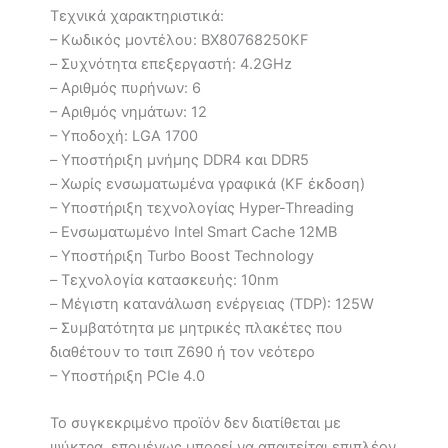
Τεχνικά χαρακτηριστικά:
– Κωδικός μοντέλου: BX80768250KF
– Συχνότητα επεξεργαστή: 4.2GHz
– Αριθμός πυρήνων: 6
– Αριθμός νημάτων: 12
– Υποδοχή: LGA 1700
– Υποστήριξη μνήμης DDR4 και DDR5
– Χωρίς ενσωματωμένα γραφικά (KF έκδοση)
– Υποστήριξη τεχνολογίας Hyper-Threading
– Ενσωματωμένο Intel Smart Cache 12MB
– Υποστήριξη Turbo Boost Technology
– Τεχνολογία κατασκευής: 10nm
– Μέγιστη κατανάλωση ενέργειας (TDP): 125W
– Συμβατότητα με μητρικές πλακέτες που
διαθέτουν το τσιπ Z690 ή τον νεότερο
– Υποστήριξη PCIe 4.0
Το συγκεκριμένο προϊόν δεν διατίθεται με
ψύκτρα, επομένως μπορεί να απαιτείται επιπλέον