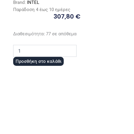
Brand:
INTEL
Παράδοση 4 έως 10 ημέρες
307,80
€
Intel
Διαθεσιμότητα:
77 σε απόθεμα
Core
Ultra
5
250KF
Προσθήκη στο καλάθι
Plus
4.2GHz
σε
κουτί
ποσότητα