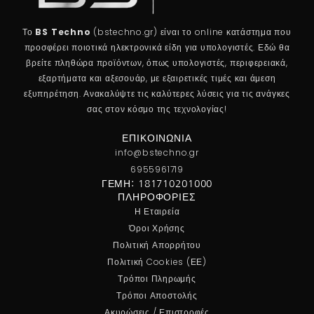
Το
BS Techno
(bstechno.gr) είναι το online κατάστημα που
προσφέρει ποιοτικά ηλεκτρονικά είδη για υπολογιστές. Εδώ θα
βρείτε πληθώρα προϊόντων, όπως υπολογιστές, περιφερειακά,
εξαρτήματα και αξεσουάρ, με εξαιρετικές τιμές και άμεση
εξυπηρέτηση. Ανακαλύψτε τις καλύτερες λύσεις για τις ανάγκες
σας στον κόσμο της τεχνολογίας!
ΕΠΙΚΟΙΝΩΝΊΑ
info@bstechno.gr
6955961719
ΓΕΜΗ: 181710201000
ΠΛΗΡΟΦΟΡΊΕΣ
Η Εταιρεία
Όροι Χρήσης
Πολιτική Απορρήτου
Πολιτική Cookies (ΕΕ)
Τρόποι Πληρωμής
Τρόποι Αποστολής
Ακυρώσεις / Επιστροφές