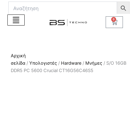
Μετάβαση
στο
περιεχόμενο
0
Cart
Αρχική
σελίδα
/
Υπολογιστές
/
Hardware
/
Μνήμες
/ S/O 16GB
DDR5 PC 5600 Crucial CT16G56C46S5