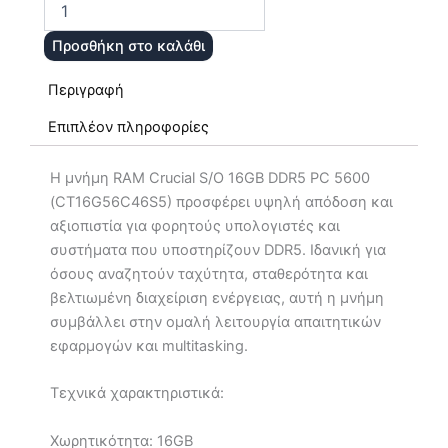
PC
5600
Προσθήκη στο καλάθι
Crucial
CT16G56C46S5
Περιγραφή
ποσότητα
Επιπλέον πληροφορίες
Η μνήμη RAM Crucial S/O 16GB DDR5 PC 5600
(CT16G56C46S5) προσφέρει υψηλή απόδοση και
αξιοπιστία για φορητούς υπολογιστές και
συστήματα που υποστηρίζουν DDR5. Ιδανική για
όσους αναζητούν ταχύτητα, σταθερότητα και
βελτιωμένη διαχείριση ενέργειας, αυτή η μνήμη
συμβάλλει στην ομαλή λειτουργία απαιτητικών
εφαρμογών και multitasking.
Τεχνικά χαρακτηριστικά:
Χωρητικότητα: 16GB