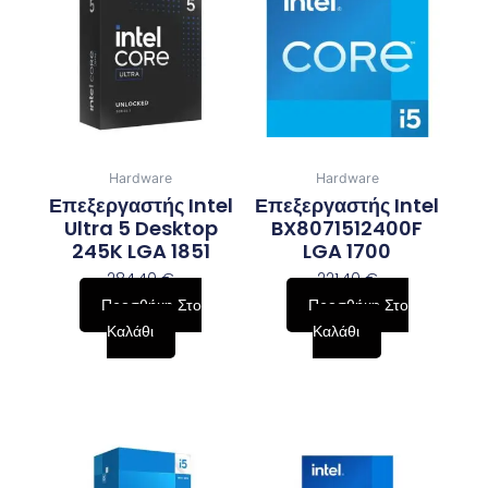
Hardware
Hardware
Επεξεργαστής Intel
Επεξεργαστής Intel
Ultra 5 Desktop
BX8071512400F
245K LGA 1851
LGA 1700
284,40
€
221,40
€
Προσθήκη Στο
Προσθήκη Στο
Καλάθι
Καλάθι