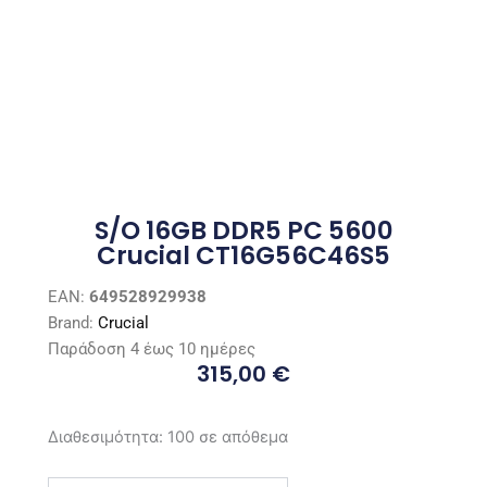
S/O 16GB DDR5 PC 5600
Crucial CT16G56C46S5
EAN:
649528929938
Brand:
Crucial
Παράδοση 4 έως 10 ημέρες
315,00
€
S/O
Διαθεσιμότητα:
100 σε απόθεμα
16GB
DDR5