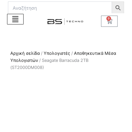
Μετάβαση
στο
περιεχόμενο
0
Cart
Αρχική σελίδα
/
Υπολογιστές
/
Αποθηκευτικά Μέσα
Υπολογιστών
/ Seagate Barracuda 2TB
(ST2000DM008)