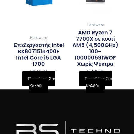
Hardware
AMD Ryzen 7
7700X σε κουτί
Hardware
Επεξεργαστής Intel
AM5 (4,500GHz)
BX8071514400F
100-
Intel Core i5 LGA
100000591WOF
1700
Χωρίς Ψύκτρα
260,10
€
313,20
€
Προσθήκη Στο
Προσθήκη Στο
Καλάθι
Καλάθι