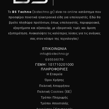
Το
BS Techno
(bstechno.gr) είναι το online κατάστημα που
προσφέρει ποιοτικά ηλεκτρονικά είδη για υπολογιστές. Εδώ θα
βρείτε πληθώρα προϊόντων, όπως υπολογιστές, περιφερειακά,
εξαρτήματα και αξεσουάρ, με εξαιρετικές τιμές και άμεση
εξυπηρέτηση. Ανακαλύψτε τις καλύτερες λύσεις για τις ανάγκες
σας στον κόσμο της τεχνολογίας!
ΕΠΙΚΟΙΝΩΝΊΑ
info@bstechno.gr
6955961719
ΓΕΜΗ: 181710201000
ΠΛΗΡΟΦΟΡΊΕΣ
Η Εταιρεία
Όροι Χρήσης
Πολιτική Απορρήτου
Πολιτική Cookies (ΕΕ)
Τρόποι Πληρωμής
Τρόποι Αποστολής