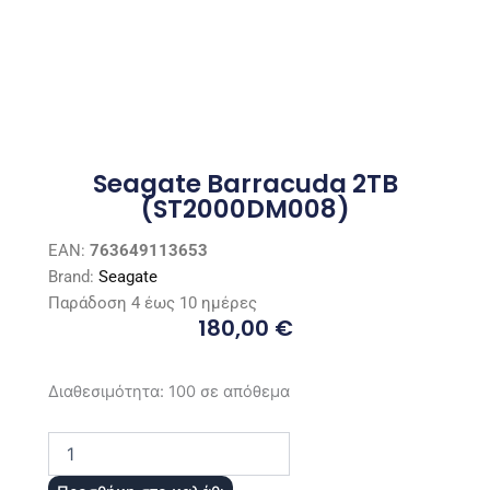
Seagate Barracuda 2TB
(ST2000DM008)
EAN:
763649113653
Brand:
Seagate
Παράδοση 4 έως 10 ημέρες
180,00
€
Seagate
Διαθεσιμότητα:
100 σε απόθεμα
Barracuda
2TB
(ST2000DM008)
ποσότητα