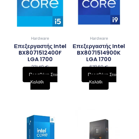
Hardware
Hardware
Επεξεργαστής Intel
Επεξεργαστής Intel
BX8071512400F
BX8071514900K
LGA 1700
LGA 1700
221,40
€
678,60
€
Προσθήκη Στο
Προσθήκη Στο
Καλάθι
Καλάθι